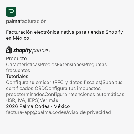
palma
facturación
Facturación electrónica nativa para tiendas Shopify
en México.
Producto
Características
Precios
Extensiones
Preguntas
frecuentes
Tutoriales
Configura tu emisor (RFC y datos fiscales)
Sube tus
certificados CSD
Configura tus impuestos
predeterminados
Configura retenciones automáticas
(ISR, IVA, IEPS)
Ver más
2026
Palma Codes · México
factura-app@palma.codes
Aviso de privacidad