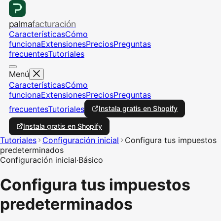
palma
facturación
Características
Cómo
funciona
Extensiones
Precios
Preguntas
frecuentes
Tutoriales
Menú
Características
Cómo
funciona
Extensiones
Precios
Preguntas
frecuentes
Tutoriales
Instala gratis en Shopify
Instala gratis en Shopify
Tutoriales
Configuración inicial
Configura tus impuestos
predeterminados
Configuración inicial
·
Básico
Configura tus impuestos
predeterminados