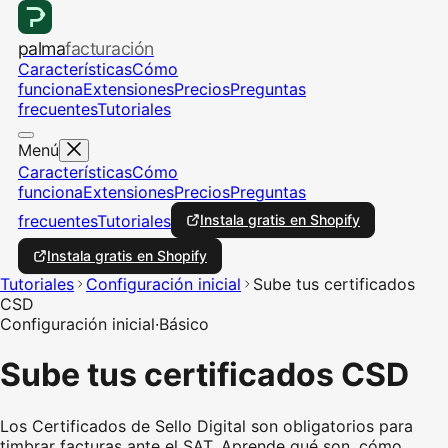
palma
facturación
Características
Cómo
funciona
Extensiones
Precios
Preguntas
frecuentes
Tutoriales
Menú
Características
Cómo
funciona
Extensiones
Precios
Preguntas
frecuentes
Tutoriales
Instala gratis en Shopify
Instala gratis en Shopify
Tutoriales
Configuración inicial
Sube tus certificados
CSD
Configuración inicial
·
Básico
Sube tus certificados CSD
Los Certificados de Sello Digital son obligatorios para
timbrar facturas ante el SAT. Aprende qué son, cómo