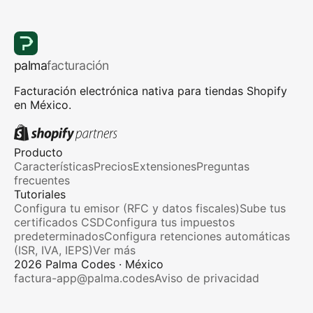
palma
facturación
Facturación electrónica nativa para tiendas Shopify
en México.
Producto
Características
Precios
Extensiones
Preguntas
frecuentes
Tutoriales
Configura tu emisor (RFC y datos fiscales)
Sube tus
certificados CSD
Configura tus impuestos
predeterminados
Configura retenciones automáticas
(ISR, IVA, IEPS)
Ver más
2026
Palma Codes · México
factura-app@palma.codes
Aviso de privacidad