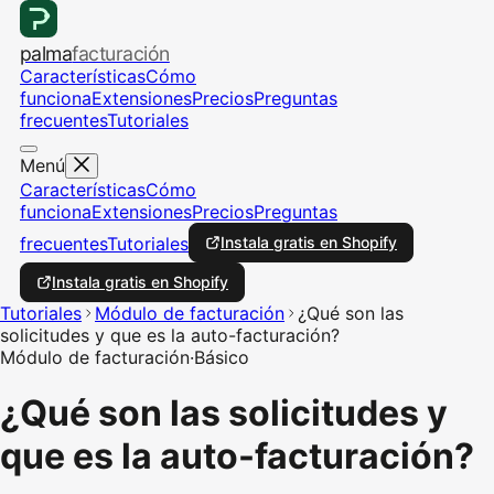
palma
facturación
Características
Cómo
funciona
Extensiones
Precios
Preguntas
frecuentes
Tutoriales
Menú
Características
Cómo
funciona
Extensiones
Precios
Preguntas
frecuentes
Tutoriales
Instala gratis en Shopify
Instala gratis en Shopify
Tutoriales
Módulo de facturación
¿Qué son las
solicitudes y que es la auto-facturación?
Módulo de facturación
·
Básico
¿Qué son las solicitudes y
que es la auto-facturación?