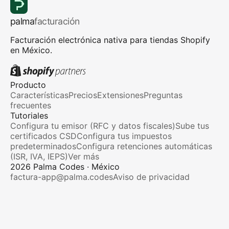
palma
facturación
Facturación electrónica nativa para tiendas Shopify
en México.
Producto
Características
Precios
Extensiones
Preguntas
frecuentes
Tutoriales
Configura tu emisor (RFC y datos fiscales)
Sube tus
certificados CSD
Configura tus impuestos
predeterminados
Configura retenciones automáticas
(ISR, IVA, IEPS)
Ver más
2026
Palma Codes · México
factura-app@palma.codes
Aviso de privacidad