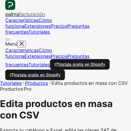
palma
facturación
Características
Cómo
funciona
Extensiones
Precios
Preguntas
frecuentes
Tutoriales
Menú
Características
Cómo
funciona
Extensiones
Precios
Preguntas
frecuentes
Tutoriales
Instala gratis en Shopify
Instala gratis en Shopify
Tutoriales
Productos
Edita productos en masa con CSV
Productos
·
Pro
Edita productos en masa
con CSV
Exporta tu catálogo a Excel, edita las claves SAT de